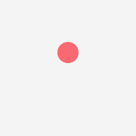
パチンコ・パチスロは18歳になってから。
パチンコ・パチスロは適度に楽しむ遊びです。
のめり込みに注意しましょう。
ホール様向け
トピックス
製品情報
パチスロ
パチンコ