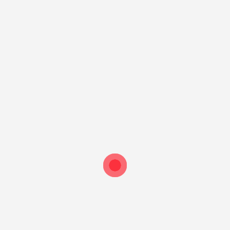
TOPICS
もっと見る
PRODUCT
もっと見る
FUN!
もっと見る
あの機種のあの音が手に入る！サウンドトラックはこちら
パチンコ・パチスロは18歳になってから。
パチンコ・パチスロは適度に楽しむ遊びです。
のめり込みに注意しましょう。